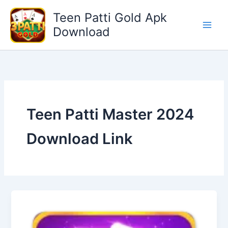
Skip
Teen Patti Gold Apk
to
Download
content
Teen Patti Master 2024
Download Link