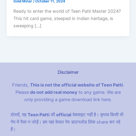
Gold Minar
/
October 11, 2024
Ready to enter the world of Teen Patti Master 2024?
This hit card game, steeped in Indian heritage, is
sweeping […]
Disclaimer
Friends,
This is not the official website of Teen Patti
.
Please
do not add real money
to any game. We are
only providing a game download link here.
दोस्तों, यह
Teen Patti
की
official
वेबसाइट नहीं है। कृपया किसी भी
गेम में पैसा न जोड़ें। हम यहां केवल गेम डाउनलोड लिंक share कर रहे
हैं।